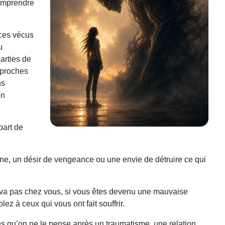
comprendre
ces vécus
u
arties de
pproches
ns
on
part de
ine, un désir de vengeance ou une envie de détruire ce qui
va pas chez vous, si vous êtes devenu une mauvaise
ez à ceux qui vous ont fait souffrir.
es qu’on ne le pense après un traumatisme, une relation