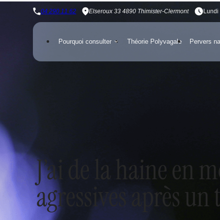
Panneau de gestion des cookies
04 290 11 62
Elseroux 33
4890 Thimister-Clermont
Lundi 
Pourquoi consulter
Théorie Polyvagale
Pervers na
J’ai de la haine en 
agressives après un