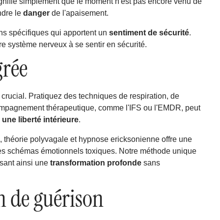
signifie simplement que le moment n'est pas encore venu de
ndre le
danger
de l'apaisement.
ns spécifiques qui apportent un
sentiment de sécurité
.
 système nerveux à se sentir en sécurité.
grée
 crucial. Pratiquez des techniques de respiration, de
compagnement thérapeutique, comme l'IFS ou l'EMDR, peut
 une liberté intérieure
.
, théorie polyvagale et hypnose ericksonienne offre une
es schémas émotionnels toxiques. Notre méthode unique
isant ainsi une
transformation profonde
sans
n de guérison